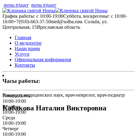
menu trigger
menu trigger
График работы: с 10:00-19:00
Суббота, воскресенье: с 10:00-
16:00
+7(910)-663-37-50
med@solba.ru
м. Сольба, ул.
Центральная, 15
Ярославская область
Главная
О медцентре
Наши врачи
Услуги
Официальная информация
Контакты
Часы работы:
Кандидат медицинских наук, врач-невролог, врач-педиатр
Понедельник
10:00-19:00
Кабакова Наталия Викторовна
Вторник
10:00-19:00
Среда
10:00-19:00
Четверг
10:00-19:00