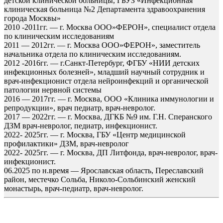
детской клинической больницы, ГБУЗ «Инфекционная
клиническая больница №2 Департамента здравоохранения
города Москвы»
2010 -2011гг. — г. Москва ООО»ФЕРОН», специалист отдела
по клиническим исследованиям
2011 — 2012гг. — г. Москва ООО»ФЕРОН», заместитель
начальника отдела по клиническим исследованиям.
2012 -2016гг. — г.Санкт-Петербург, ФГБУ «НИИ детских
инфекционных болезней», младший научный сотрудник и
врач-инфекционист отдела нейроинфекций и органической
патологии нервной системы
2016 — 2017гг. — г. Москва, ООО «Клиника иммунологии и
репродукции», врач педиатр, врач-невролог.
2017 — 2022гг. — г. Москва, ДГКБ №9 им. Г.Н. Сперанского
ДЗМ врач-невролог, педиатр, инфекционист.
2022- 2025гг. — г. Москва, ГБУ «Центр медицинской
профилактики» ДЗМ, врач-невролог
2022- 2025гг. — г. Москва, ДП Литфонда, врач-невролог, врач-
инфекционист.
06.2025 по н.время — Ярославская область, Переславский
район, местечко Сольба, Николо-Сольбинский женский
монастырь, врач-педиатр, врач-невролог.